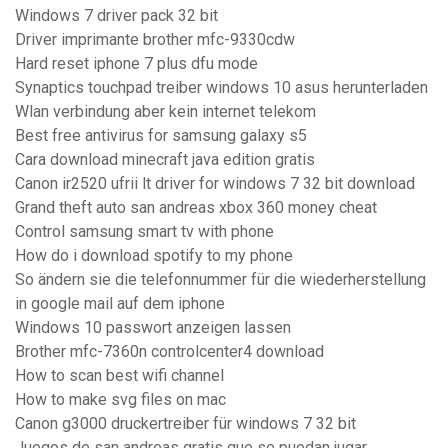
Windows 7 driver pack 32 bit
Driver imprimante brother mfc-9330cdw
Hard reset iphone 7 plus dfu mode
Synaptics touchpad treiber windows 10 asus herunterladen
Wlan verbindung aber kein internet telekom
Best free antivirus for samsung galaxy s5
Cara download minecraft java edition gratis
Canon ir2520 ufrii lt driver for windows 7 32 bit download
Grand theft auto san andreas xbox 360 money cheat
Control samsung smart tv with phone
How do i download spotify to my phone
So ändern sie die telefonnummer für die wiederherstellung
in google mail auf dem iphone
Windows 10 passwort anzeigen lassen
Brother mfc-7360n controlcenter4 download
How to scan best wifi channel
How to make svg files on mac
Canon g3000 druckertreiber für windows 7 32 bit
Juegos de san andreas gratis que se puedan jugar